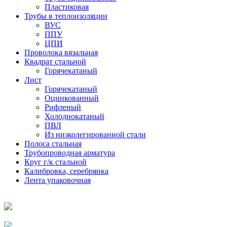
Пластиковая
Трубы в теплоизоляции
ВУС
ППУ
ЦПИ
Проволока вязальная
Квадрат стальной
Горячекатаный
Лист
Горячекатаный
Оцинкованный
Рифленый
Холоднокатаный
ПВЛ
Из низколегированной стали
Полоса стальная
Трубопроводная арматура
Круг г/к стальной
Калибровка, серебрянка
Лента упаковочная