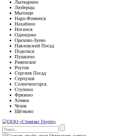
Лыткарино
Люберцы
Мытищи
Наро-Фоминск
Нахабино
Ногинск
Одинцово
Орехово-Зуево
Павловский Посад
Подольск
Пушкино
Раменское
Реутов
Сергиев Посад
Серпухов
Солнечногорск
Ступино
Фрязино
Химки
Чехов
Щёлково
Скачать прайс-лист
Отправить заявку