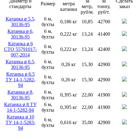
Диаметр и
за
за
Сделать
Размер
метра
стандарты
метр,
тонну,
заказ
катанки
руб/м.
руб/т.
Катанка ø 5.5,
6 м,
0,186 кг
10,85
42700
30136-95
бухты
Катанка ø 6,
6 м,
0,222 кг
13,24
41400
30136-95
бухты
Катанка ø 6
6 м,
СТО 55791017-
0,222 кг
13,24
42400
бухты
007-2014
Катанка ø 6.5,
6 м,
0,26 кг
15,30
42900
30136-95
бухты
Катанка ø 6.5
6 м,
ТУ 14-1-5282-
0,26 кг
15,30
42900
бухты
94
Катанка ø 8,
6 м,
0,395 кг
22,00
41900
30136-95
бухты
Катанка ø 8 ТУ
6 м,
0,395 кг
22,00
41900
14-1-5282-94
бухты
Катанка ø 10
6 м,
ТУ 14-1-5283-
0,616 кг
35,00
42900
бухты
94