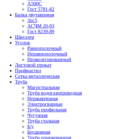
А500С
Гост 5781-82
Балка двутавровая
3пс5
АСЧМ 20-93
Гост 8239-89
Швеллер
Уголок
Равнополочный
Неравнополочный
Низколегированный
Листовой прокат
Профнастил
Сетка металлическая
Труба
Магистральная
Труба водогазопроводная
Нержавеющая
Электросварные
Труба профильная
Чугунная
Труба стальная
Б/у
Бесшовная
Труба оцинкованная