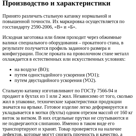
Производство и характеристики
Принято различать стальную катанку нормальной и
повышенной точности. Их маркировка осуществляется по
госстандарту 2590-2006, «В» и «Б».
Исходная заготовка или блюм проходит через обжимные
валики специального оборудования – прокатного стана, в
результате получается профиль заданного размера и
конфигурации. После проката на проволочном стане металл
охлаждается в естественных или искусственных условиях:
на воздухе (ВО);
путем одностадийного ускорения (УО1);
путем двустадийного ускорения (УО2).
Стальную катанку изготавливают по ГОСТу 7566-94 и
продают в бухтах из 1 или 2 жил. Независимо от того, сколько
жил в упаковке, технические характеристики продукции
значатся на ярлыке. Готовое изделие легко деформируется и
укладывается в мотки (бухты) одним отрезом массой от 160 кг
виток за витком. В них отдельные прутки не спутываются и
не подвергаются слипанию. Именно в таком виде его
транспортируют и хранят. Товар проверяется на наличие
дефектов, которые могут снизить прочность и качество, а